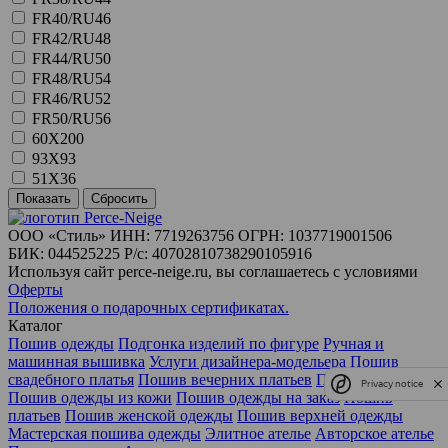
FR40/RU46
FR42/RU48
FR44/RU50
FR48/RU54
FR46/RU52
FR50/RU56
60X200
93X93
51X36
ООО «Стиль» ИНН: 7719263756 ОГРН: 1037719001506
БИК: 044525225 Р/с: 40702810738290105916
Используя сайт perce-neige.ru, вы соглашаетесь с условиями
Оферты
Положения о подарочных сертификатах.
Каталог
Пошив одежды
Подгонка изделий по фигуре
Ручная и
машинная вышивка
Услуги дизайнера-модельера
Пошив
свадебного платья
Пошив вечерних платьев
Пошив костюмов
Privacy notice
Пошив одежды из кожи
Пошив одежды на заказ
Пошив
платьев
Пошив женской одежды
Пошив верхней одежды
Мастерская пошива одежды
Элитное ателье
Авторское ателье