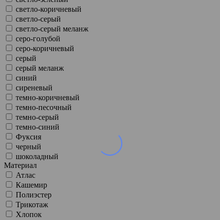
светло-коричневый
светло-серый
светло-серый меланж
серо-голубой
серо-коричневый
серый
серый меланж
синий
сиреневый
темно-коричневый
темно-песочный
темно-серый
темно-синий
Фуксия
черный
шоколадный
Материал
Атлас
Кашемир
Полиэстер
Трикотаж
Хлопок