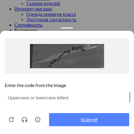
Галерея изделий
Интернет-магазин
Одежда премиум класса
Доступная элегантность
Сертификаты
Коллекции
Портфолио
Лукбук
Доставка и оплата
О компании
События
Контакты
+7 (916) 413-05-55
Оставить заявку
Заказать товар