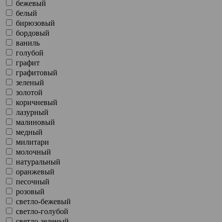
бежевый
белый
бирюзовый
бордовый
ваниль
голубой
графит
графитовый
зеленый
золотой
коричневый
лазурный
малиновый
медный
милитари
молочный
натуральный
оранжевый
песочный
розовый
светло-бежевый
светло-голубой
светло-зеленый