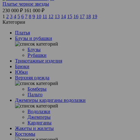
Платье черное звезды
230 000 ₽
161 000 ₽
1
2
3
4
5
6
7
8
9
10
11
12
13
14
15
16
17
18
19
Категории
Платья
Блузы и рубашки
Блузы
Рубашки
Трикотажные изделия
Брюки
Юбки
Верхняя одежда
Бомберы
Пальто
Джемперы кардиганы водолазки
Водолазки
Джемперы
Кардиганы
Жакеты и жилеты
Костюмы