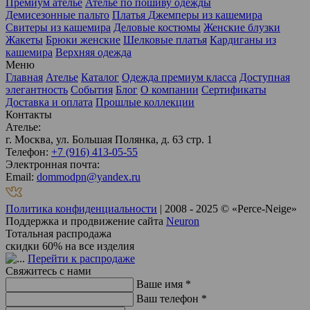
Премиум ателье
Ателье по пошиву одежды
Демисезонные пальто
Платья
Джемперы из кашемира
Свитеры из кашемира
Деловые костюмы
Женские блузки
Жакеты
Брюки женские
Шелковые платья
Кардиганы из
кашемира
Верхняя одежда
Меню
Главная
Ателье
Каталог
Одежда премиум класса
Доступная
элегантность
События
Блог
О компании
Сертификаты
Доставка и оплата
Прошлые коллекции
Контакты
Ателье:
г. Москва, ул. Большая Полянка, д. 63 стр. 1
Телефон:
+7 (916) 413-05-55
Электронная почта:
Email:
dommodpn@yandex.ru
Политика конфиденциальности
| 2008 - 2025 © «Perce-Neige»
Поддержка и продвижение сайта
Neuron
Тотальная распродажа
скидки 60% на все изделия
Перейти к распродаже
Свяжитесь с нами
Ваше имя *
Ваш телефон *