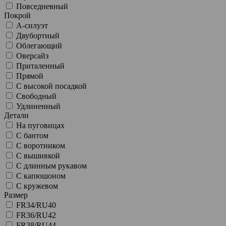
Повседневный
Покрой
А-силуэт
Двубортный
Облегающий
Оверсайз
Приталенный
Прямой
С высокой посадкой
Свободный
Удлиненный
Детали
На пуговицах
С бантом
С воротником
С вышивкой
С длинным рукавом
С капюшоном
С кружевом
Размер
FR34/RU40
FR36/RU42
FR38/RU44