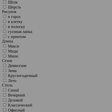
Шелк
Шерсть
Рисунок
в горох
в клетку
в полоску
гусиная лапка
с принтом
Длина
Макси
Миди
Мини
Сезон
Демисезон
Зима
Круглогодичный
Лето
Стиль
Casual
Вечерний
Деловой
Классический
Офисный