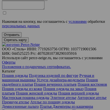
Нажимая на кнопку, вы соглашаетесь с
условиями
обработки
персональных данных
Отправить
Спрятать карту
ООО «Стиль» ИНН: 7719263756 ОГРН: 1037719001506
БИК: 044525225 Р/с: 40702810738290105916
Используя сайт perce-neige.ru, вы соглашаетесь с условиями
Оферты
Положения о подарочных сертификатах.
Каталог
Пошив одежды
Подгонка изделий по фигуре
Ручная и
машинная вышивка
Услуги дизайнера-модельера
Пошив
свадебного платья
Пошив вечерних платьев
Пошив костюмов
Пошив одежды из кожи
Пошив одежды на заказ
Пошив
платьев
Пошив женской одежды
Пошив верхней одежды
Мастерская пошива одежды
Элитное ателье
Авторское ателье
Премиум ателье
Ателье по пошиву одежды
Демисезонные пальто
Платья
Джемперы из кашемира