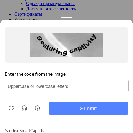
Одежда премиум класса
Доступная элегантность
Сертификаты
Коллекции
Портфолио
Лукбук
Доставка и оплата
О компании
События
Контакты
+7 (916) 413-05-55
Оставить заявку
Заказать товар
Нажимая на кнопку, вы соглашаетесь с
условиями
обработки
персональных данных