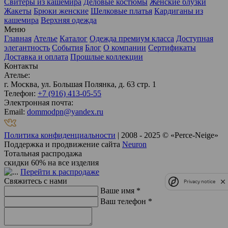
Свитеры из кашемира
Деловые костюмы
Женские блузки
Жакеты
Брюки женские
Шелковые платья
Кардиганы из
кашемира
Верхняя одежда
Меню
Главная
Ателье
Каталог
Одежда премиум класса
Доступная
элегантность
События
Блог
О компании
Сертификаты
Доставка и оплата
Прошлые коллекции
Контакты
Ателье:
г. Москва, ул. Большая Полянка, д. 63 стр. 1
Телефон:
+7 (916) 413-05-55
Электронная почта:
Email:
dommodpn@yandex.ru
Политика конфиденциальности
| 2008 - 2025 © «Perce-Neige»
Поддержка и продвижение сайта
Neuron
Тотальная распродажа
скидки 60% на все изделия
Перейти к распродаже
Свяжитесь с нами
Privacy notice
Ваше имя *
Ваш телефон *