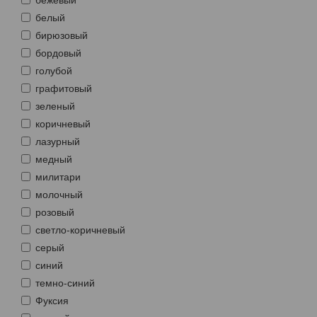
белый
бирюзовый
бордовый
голубой
графитовый
зеленый
коричневый
лазурный
медный
милитари
молочный
розовый
светло-коричневый
серый
синий
темно-синий
Фуксия