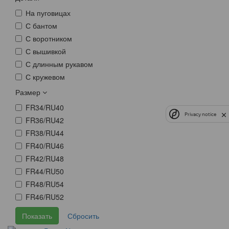
На пуговицах
С бантом
С воротником
С вышивкой
С длинным рукавом
С кружевом
Размер
FR34/RU40
Privacy notice
FR36/RU42
FR38/RU44
FR40/RU46
FR42/RU48
FR44/RU50
FR48/RU54
FR46/RU52