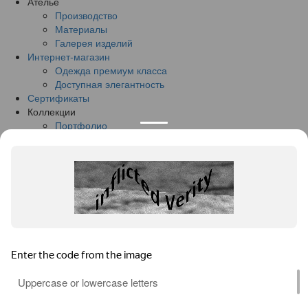
Ателье
Производство
Материалы
Галерея изделий
Интернет-магазин
Одежда премиум класса
Доступная элегантность
Сертификаты
Коллекции
Портфолио
Лукбук
Доставка и оплата
О компании
События
Контакты
+7 (916) 413-05-55
Оставить заявку
Заказать товар