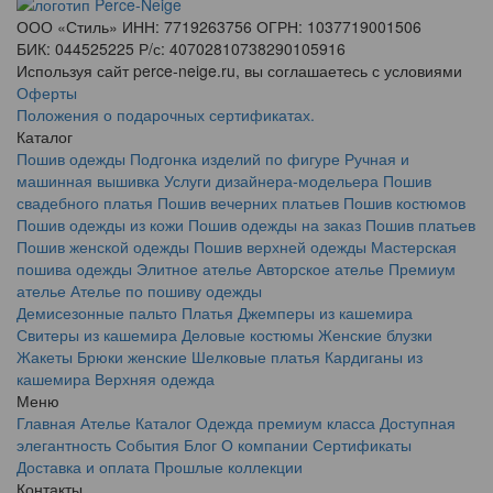
ООО «Стиль» ИНН: 7719263756 ОГРН: 1037719001506
БИК: 044525225 Р/с: 40702810738290105916
Используя сайт perce-neige.ru, вы соглашаетесь с условиями
Оферты
Положения о подарочных сертификатах.
Каталог
Пошив одежды
Подгонка изделий по фигуре
Ручная и
машинная вышивка
Услуги дизайнера-модельера
Пошив
свадебного платья
Пошив вечерних платьев
Пошив костюмов
Пошив одежды из кожи
Пошив одежды на заказ
Пошив платьев
Пошив женской одежды
Пошив верхней одежды
Мастерская
пошива одежды
Элитное ателье
Авторское ателье
Премиум
ателье
Ателье по пошиву одежды
Демисезонные пальто
Платья
Джемперы из кашемира
Свитеры из кашемира
Деловые костюмы
Женские блузки
Жакеты
Брюки женские
Шелковые платья
Кардиганы из
кашемира
Верхняя одежда
Меню
Главная
Ателье
Каталог
Одежда премиум класса
Доступная
элегантность
События
Блог
О компании
Сертификаты
Доставка и оплата
Прошлые коллекции
Контакты