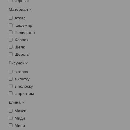
черный
Материал
Атлас
Кашемир
Полиэстер
Хлопок
Шелк
Шерсть
Рисунок
в горох
в клетку
в полоску
с принтом
Длина
Макси
Миди
Мини