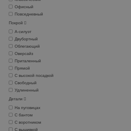
Офисный
Повседневный
Покрой
А-силуэт
Двубортный
Облегающий
Оверсайз
Приталенный
Прямой
С высокой посадкой
Свободный
Удлиненный
Детали
На пуговицах
С бантом
С воротником
С вышивкой