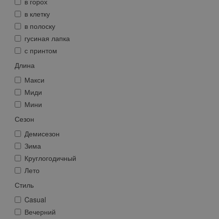
в горох
в клетку
в полоску
гусиная лапка
с принтом
Длина
Макси
Миди
Мини
Сезон
Демисезон
Зима
Круглогодичный
Лето
Стиль
Casual
Вечерний