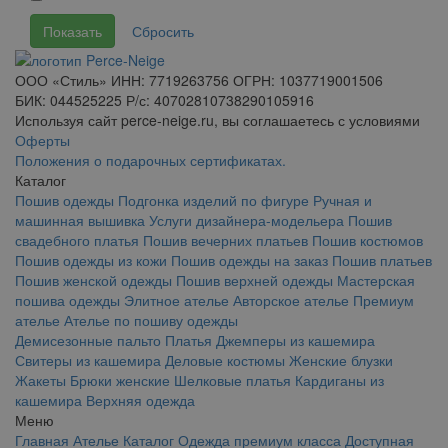
ООО «Стиль» ИНН: 7719263756 ОГРН: 1037719001506
БИК: 044525225 Р/с: 40702810738290105916
Используя сайт perce-neige.ru, вы соглашаетесь с условиями
Оферты
Положения о подарочных сертификатах.
Каталог
Пошив одежды
Подгонка изделий по фигуре
Ручная и
машинная вышивка
Услуги дизайнера-модельера
Пошив
свадебного платья
Пошив вечерних платьев
Пошив костюмов
Пошив одежды из кожи
Пошив одежды на заказ
Пошив платьев
Пошив женской одежды
Пошив верхней одежды
Мастерская
пошива одежды
Элитное ателье
Авторское ателье
Премиум
ателье
Ателье по пошиву одежды
Демисезонные пальто
Платья
Джемперы из кашемира
Свитеры из кашемира
Деловые костюмы
Женские блузки
Жакеты
Брюки женские
Шелковые платья
Кардиганы из
кашемира
Верхняя одежда
Меню
Главная
Ателье
Каталог
Одежда премиум класса
Доступная