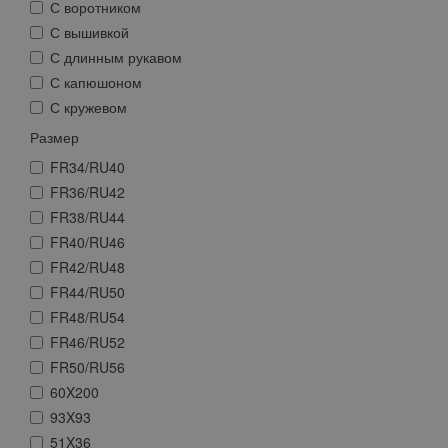
С воротником
С вышивкой
С длинным рукавом
С капюшоном
С кружевом
Размер
FR34/RU40
FR36/RU42
FR38/RU44
FR40/RU46
FR42/RU48
FR44/RU50
FR48/RU54
FR46/RU52
FR50/RU56
60X200
93X93
51X36