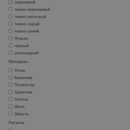
сиреневый
темно-коричневый
темно-песочный
темно-серый
темно-синий
Фуксия
черный
шоколадный
Материал
Атлас
Кашемир
Полиэстер
Трикотаж
Хлопок
Шелк
Шерсть
Рисунок