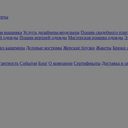
ерты
ая вышивка
Услуги дизайнера-модельера
Пошив свадебного плат
й одежды
Пошив верхней одежды
Мастерская пошива одежды
Э
из кашемира
Деловые костюмы
Женские блузки
Жакеты
Брюки 
гантность
События
Блог
О компании
Сертификаты
Доставка и о