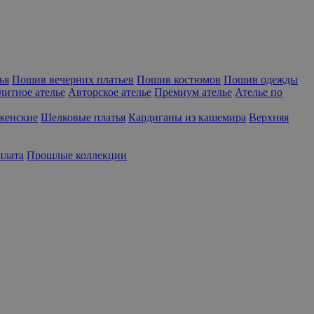
ья
Пошив вечерних платьев
Пошив костюмов
Пошив одежды
литное ателье
Авторское ателье
Премиум ателье
Ателье по
женские
Шелковые платья
Кардиганы из кашемира
Верхняя
плата
Прошлые коллекции