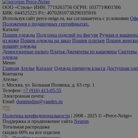
ООО «Стиль» ИНН: 7719263756 ОГРН: 1037719001506
БИК: 044525225 Р/с: 40702810738290105916
Используя сайт perce-neige.ru, вы соглашаетесь с условиями
Оф
Положения о подарочных сертификатах.
Каталог
Пошив одежды
Подгонка изделий по фигуре
Ручная и машинн
из кожи
Пошив одежды на заказ
Пошив платьев
Пошив женско
пошиву одежды
Демисезонные пальто
Платья
Джемперы из кашемира
Свитеры 
одежда
Меню
Главная
Ателье
Каталог
Одежда премиум класса
Доступная эле
Контакты
Ателье:
г. Москва, ул. Большая Полянка, д. 63 стр. 1
Телефон:
+7 (916) 413-05-55
Электронная почта:
Email:
dommodpn@yandex.ru
Политика конфиденциальности
| 2008 - 2025 © «Perce-Neige»
Поддержка и продвижение сайта
Neuron
Тотальная распродажа
скидки 60% на все изделия
Перейти к распродаже