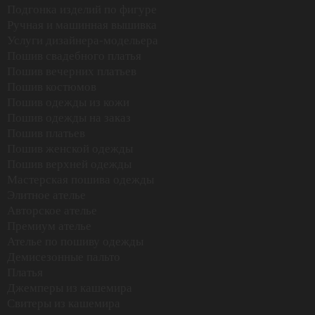
Подгонка изделий по фигуре
Ручная и машинная вышивка
Услуги дизайнера-модельера
Пошив свадебного платья
Пошив вечерних платьев
Пошив костюмов
Пошив одежды из кожи
Пошив одежды на заказ
Пошив платьев
Пошив женской одежды
Пошив верхней одежды
Мастерская пошива одежды
Элитное ателье
Авторское ателье
Премиум ателье
Privacy notice
Ателье по пошиву одежды
Демисезонные пальто
Платья
Джемперы из кашемира
Свитеры из кашемира