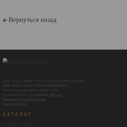
Вернуться назад
ООО «Стиль» ИНН: 7719263756 ОГРН: 1037719001506
БИК: 044525225 Р/с: 40702810738290105916
Используя сайт perce-neige.ru, вы
соглашаетесь с условиями
Оферты
Положения о подарочных
сертификатах.
КАТАЛОГ
Пошив одежды