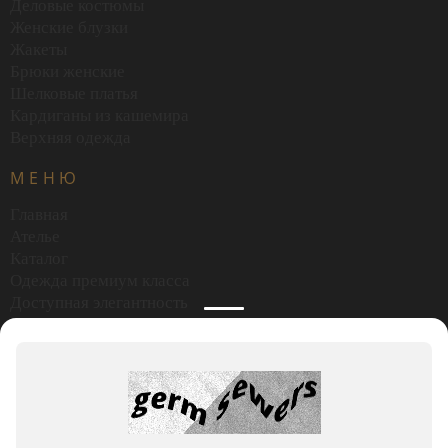
Деловые костюмы
Женские блузки
Жакеты
Брюки женские
Шелковые платья
Кардиганы из кашемира
Верхняя одежда
МЕНЮ
Главная
Ателье
Каталог
Одежда премиум класса
Доступная элегантность
События
Блог
О компании
Сертификаты
Доставка и оплата
Прошлые коллекции